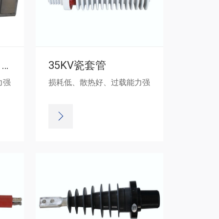
35KV负荷开关壳体 (2)
35KV瓷套管
力强
损耗低、散热好、过载能力强