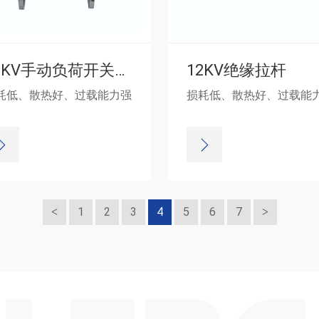
12KV手动负荷开关壳体
12KV绝缘拉杆
耗低、散热好、过载能力强
损耗低、散热好、过载能
1
2
3
4
5
6
7