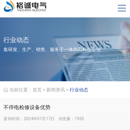
行业动态
集研发、生产、销售、服务于一体的高科技企业
>
>
当前位置：
首页
新闻资讯
行业动态
不停电检修设备优势
发布时间：2024年07月17日
浏览量：1920