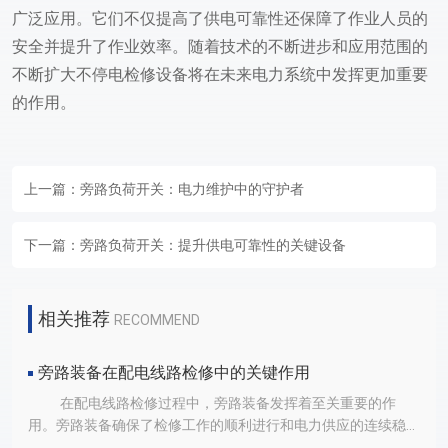
广泛应用。它们不仅提高了供电可靠性还保障了作业人员的
安全并提升了作业效率。随着技术的不断进步和应用范围的
不断扩大不停电检修设备将在未来电力系统中发挥更加重要
的作用。
上一篇：
旁路负荷开关：电力维护中的守护者
下一篇：
旁路负荷开关：提升供电可靠性的关键设备
相关推荐
RECOMMEND
旁路装备在配电线路检修中的关键作用
在配电线路检修过程中，旁路装备发挥着至关重要的作
用。旁路装备确保了检修工作的顺利进行和电力供应的连续稳
定。旁路装备主要包括旁路电缆、旁路开关等关键设备。它们的