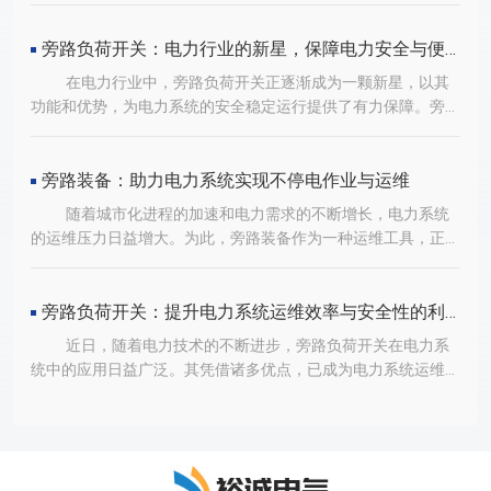
主要功能是在配电线路检修期间，临时替代原有线路，保持电力
供应不中断。具体来说，旁路装备具有以下功能：临时供电：在
旁路负荷开关：电力行业的新星，保障电力安全与便捷
配电线路需要停电检修时，旁路装备可以临时接入系统，为重要
在电力行业中，旁路负荷开关正逐渐成为一颗新星，以其
用户或关键区域提供电力供应。这样可以避免因检修工作而导致
功能和优势，为电力系统的安全稳定运行提供了有力保障。旁路
的停电现象，保障用户的正常用电需求。负荷转移：旁路装备可
负荷开关是一种用于户内或户外的三相开关，具有分闸、合闸两
以将待检修线路的负荷转移到其他线路或设备上，从而减轻待检
种状态，主要用于旁路作业中负荷电流的切换。在电力系统中，
修线路的负荷压力，为检修工作创造有利条件。安全保障：旁路
当需要对某一部分进行检修或维护时，旁路负荷开关便能够发挥
旁路装备：助力电力系统实现不停电作业与运维
装备在设计和使用时充分考虑了安全防护的需求。通过采用先进
重要作用。它可以将待检修部分从系统中隔离出来，同时保持其
随着城市化进程的加速和电力需求的不断增长，电力系统
的绝缘材料和防护技术，可以确保操作人员和电力设备的安全。
他部分的正常运行，从而确保电力系统的连续供电。此外，旁路
的运维压力日益增大。为此，旁路装备作为一种运维工具，正在
同时，旁路装备还具备故障检测和报警功能，能够在发生故障时
负荷开关还具有以下功能：快速切换：旁路负荷开关能够实现负
电力系统中发挥着越来越重要的作用。旁路装备具备灵活组合、
及时发出警报，避免事故的发生。旁路装备在配电线路检修中的
荷电流的快速切换，从而缩短停电时间，减少对用户的影响。这
快速部署的特点。在电力系统中，当需要对某一区域进行停电检
关键作用。将继续加强旁路装备的应用和管理，提高配电线路的
对于保障电力供应的连续性和稳定性具有重要意义。安全防护：
修时，传统方法往往需要大面积停电，对周边用户造成不便。而
旁路负荷开关：提升电力系统运维效率与安全性的利器
可靠性和安全性，为用户提供更加好的电力服务。同时，也将积
旁路负荷开关在设计时充分考虑了安全防护的需求。它采用的灭
旁路装备则可以通过积木组合方式，快速搭建出不同的配电单
极推广旁路装备的使用经验和技术成果，为电力行业的发展做出
近日，随着电力技术的不断进步，旁路负荷开关在电力系
弧技术和绝缘材料，确保在切换过程中不会产生电弧和短路现
元，实现临时供电，从而缩小停电范围，降低对用户的影响。此
贡献。
统中的应用日益广泛。其凭借诸多优点，已成为电力系统运维不
象，从而保护电力设备和操作人员的安全。智能化管理：随着科
外，旁路装备还具备出色的绝缘和灭弧性能。在带电作业过程
可或缺的重要工具。旁路负荷开关具备快速插拔功能，配备地上
技的发展，旁路负荷开关正逐渐实现智能化管理。通过集成传感
中，安全始终是首要考虑的因素。旁路装备采用的主回路结构，
固定器及杆上固定器等附件，使得操作更加便捷、可靠。在电力
器和智能控制模块，可以实时监测开关的状态和负荷情况，为电
确保了作业过程中的安全性和可靠性。综上所述，旁路负荷开关
系统中，当需要对某一设备进行检修或更换时，传统方法往往需
力系统的运行管理提供数据支持。
和旁路装备在电力系统中发挥着重要作用。它们的引入和应用，
要停电进行。而旁路负荷开关的引入，则可以实现带电作业，大
不仅提高了电力系统的运维效率，也确保了电力系统的安全、稳
大提高了运维效率。此外，旁路负荷开关还具备气压显示功能和