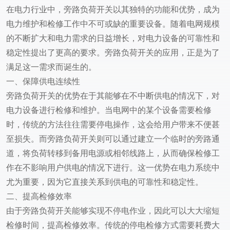
在电力行业中，旁路负荷开关以其独特的功能和优势，成为
电力维护和检修工作中不可或缺的重要设备。随着电网规模
的不断扩大和电力需求的日益增长，对电力设备的可靠性和
稳定性提出了更高的要求。旁路负荷开关的应用，正是为了
满足这一需求而诞生的。
一、保障供电连续性
旁路负荷开关的优势在于其能够在不中断供电的情况下，对
电力设备进行检修和维护。当电网中的某个设备需要检修
时，传统的方法往往需要停电操作，这会给用户带来不便甚
至损失。而旁路负荷开关则可以通过建立一个临时的旁路通
道，将负荷转移到备用电源或相邻线路上，从而确保检修工
作在不影响用户供电的情况下进行。这一优势在电力系统中
尤为重要，因为它直接关系到供电的可靠性和稳定性。
二、提高检修效率
由于旁路负荷开关能够实现不停电作业，因此可以大大缩短
检修时间，提高检修效率。传统的停电检修方式需要耗费大