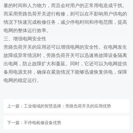
量的时间和人力物力，而且会对用户的正常用电造成干扰。
而采用旁路负荷开关进行检修，则可以在不影响用户供电的
情况下快速完成检修任务，减少停电时间和停电范围，提高
电网的整体运行效率。
三、增强电网安全性
旁路负荷开关的应用还可以增强电网的安全性。在电网发生
故障或异常情况时，旁路负荷开关可以迅速将故障设备隔离
出电网，防止故障扩大和蔓延。同时，它还可以为电网提供
备用电源支持，确保在紧急情况下能够迅速恢复供电，保障
电网的稳定运行。
上一篇：
工业领域的智慧选择：旁路负荷开关的应用优势
下一篇：
不停电检修设备优势