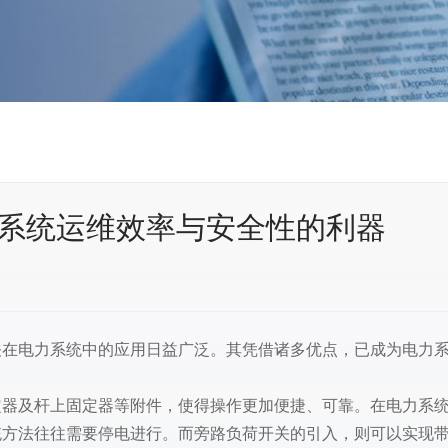
系统运维效率与安全性的利器
关在电力系统中的应用日益广泛。其凭借诸多优点，已成为电力
定器及杆上固定器等附件，使得操作更加便捷、可靠。在电力系
统方法往往需要停电进行。而旁路负荷开关的引入，则可以实现