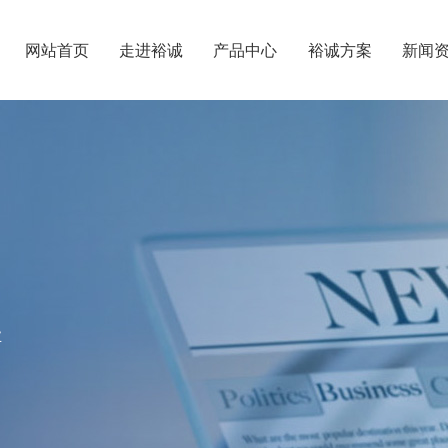
网站首页
走进裕诚
产品中心
裕诚方案
新闻
业