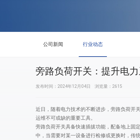
公司新闻
行业动态
旁路负荷开关：提升电力
发布时间：2024年12月04日
浏览量：2615
近日，随着电力技术的不断进步，旁路负荷开
运维不可或缺的重要工具。
旁路负荷开关具备快速插拔功能，配备地上固
中，当需要对某一设备进行检修或更换时，传