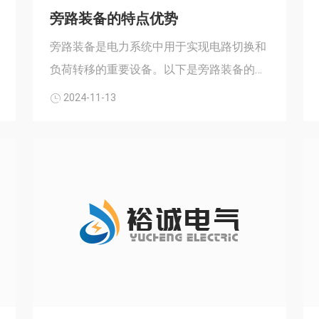
旁路装备的特点优势
旁路装备是电力系统中用于实现电路切换和
负荷转移的重要设备。以下是旁路装备的主
要优势分析：提高供电可靠性：旁路装备能
2024-11-13
够在电路出现故障时迅速将负荷转移到备用
电源或其......