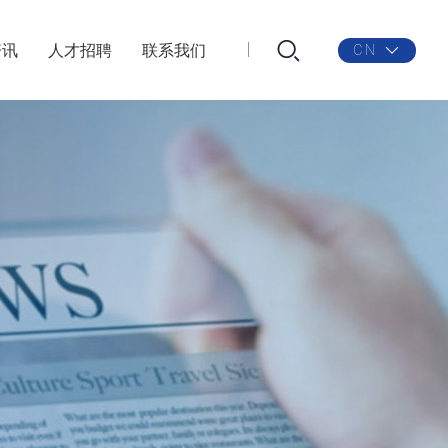
资讯
人才招聘
联系我们
CN