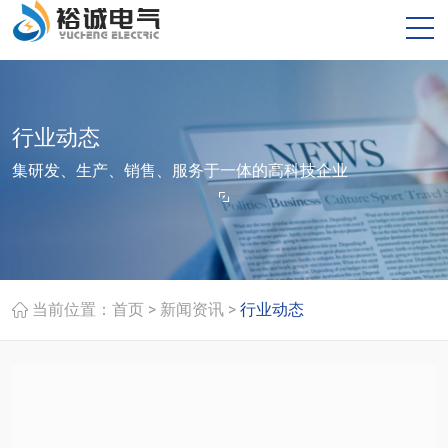
行业动态
集研发、生产、销售、服务于一体的高科技企业
>
>
当前位置：
首页
新闻资讯
行业动态