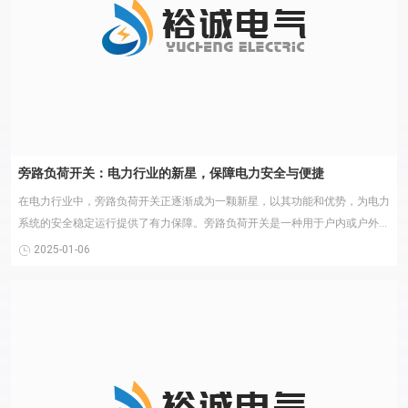
旁路负荷开关：电力行业的新星，保障电力安全与便捷
在电力行业中，旁路负荷开关正逐渐成为一颗新星，以其功能和优势，为电力
系统的安全稳定运行提供了有力保障。旁路负荷开关是一种用于户内或户外的
三相开关，具有分闸、合闸......
2025-01-06