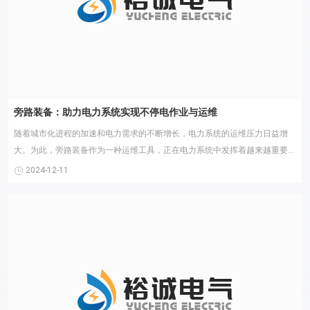
旁路装备：助力电力系统实现不停电作业与运维
随着城市化进程的加速和电力需求的不断增长，电力系统的运维压力日益增
大。为此，旁路装备作为一种运维工具，正在电力系统中发挥着越来越重要的
作用。旁路装备具备灵活组合......
2024-12-11