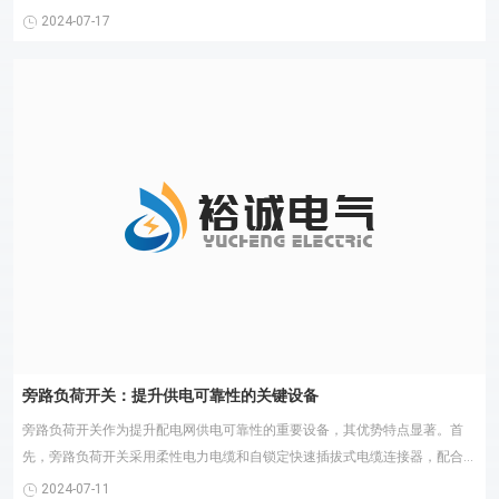
设备进行检修和维护，避免......
2024-07-17
旁路负荷开关：提升供电可靠性的关键设备
旁路负荷开关作为提升配电网供电可靠性的重要设备，其优势特点显著。首
先，旁路负荷开关采用柔性电力电缆和自锁定快速插拔式电缆连接器，配合旁
路开关、移动箱变车等设备，......
2024-07-11