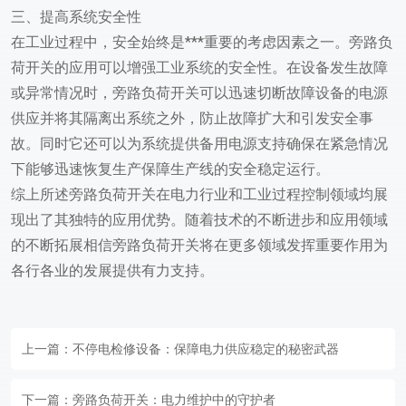
三、提高系统安全性
在工业过程中，安全始终是***重要的考虑因素之一。旁路负
荷开关的应用可以增强工业系统的安全性。在设备发生故障
或异常情况时，旁路负荷开关可以迅速切断故障设备的电源
供应并将其隔离出系统之外，防止故障扩大和引发安全事
故。同时它还可以为系统提供备用电源支持确保在紧急情况
下能够迅速恢复生产保障生产线的安全稳定运行。
综上所述旁路负荷开关在电力行业和工业过程控制领域均展
现出了其独特的应用优势。随着技术的不断进步和应用领域
的不断拓展相信旁路负荷开关将在更多领域发挥重要作用为
各行各业的发展提供有力支持。
上一篇：
不停电检修设备：保障电力供应稳定的秘密武器
下一篇：
旁路负荷开关：电力维护中的守护者