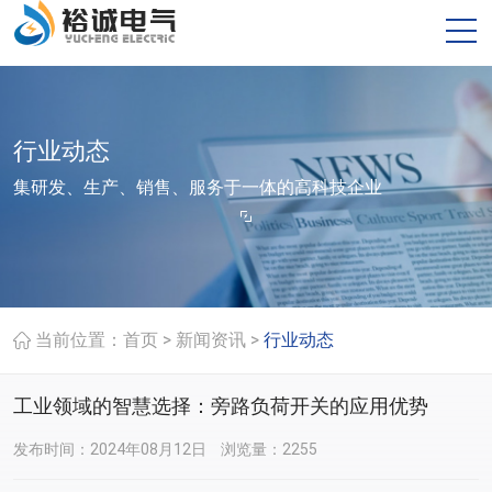
行业动态
集研发、生产、销售、服务于一体的高科技企业
>
>
当前位置：
首页
新闻资讯
行业动态
工业领域的智慧选择：旁路负荷开关的应用优势
发布时间：2024年08月12日
浏览量：2255