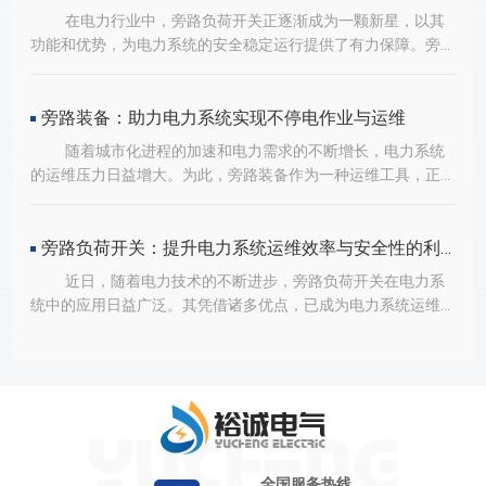
配电线路需要停电检修时，旁路装备可以临时接入系统，为重要
在电力行业中，旁路负荷开关正逐渐成为一颗新星，以其
用户或关键区域提供电力供应。这样可以避免因检修工作而导致
功能和优势，为电力系统的安全稳定运行提供了有力保障。旁路
的停电现象，保障用户的正常用电需求。负荷转移：旁路装备可
负荷开关是一种用于户内或户外的三相开关，具有分闸、合闸两
以将待检修线路的负荷转移到其他线路或设备上，从而减轻待检
种状态，主要用于旁路作业中负荷电流的切换。在电力系统中，
修线路的负荷压力，为检修工作创造有利条件。安全保障：旁路
当需要对某一部分进行检修或维护时，旁路负荷开关便能够发挥
旁路装备：助力电力系统实现不停电作业与运维
装备在设计和使用时充分考虑了安全防护的需求。通过采用先进
重要作用。它可以将待检修部分从系统中隔离出来，同时保持其
随着城市化进程的加速和电力需求的不断增长，电力系统
的绝缘材料和防护技术，可以确保操作人员和电力设备的安全。
他部分的正常运行，从而确保电力系统的连续供电。此外，旁路
的运维压力日益增大。为此，旁路装备作为一种运维工具，正在
同时，旁路装备还具备故障检测和报警功能，能够在发生故障时
负荷开关还具有以下功能：快速切换：旁路负荷开关能够实现负
电力系统中发挥着越来越重要的作用。旁路装备具备灵活组合、
及时发出警报，避免事故的发生。旁路装备在配电线路检修中的
荷电流的快速切换，从而缩短停电时间，减少对用户的影响。这
快速部署的特点。在电力系统中，当需要对某一区域进行停电检
关键作用。将继续加强旁路装备的应用和管理，提高配电线路的
对于保障电力供应的连续性和稳定性具有重要意义。安全防护：
修时，传统方法往往需要大面积停电，对周边用户造成不便。而
旁路负荷开关：提升电力系统运维效率与安全性的利器
可靠性和安全性，为用户提供更加好的电力服务。同时，也将积
旁路负荷开关在设计时充分考虑了安全防护的需求。它采用的灭
旁路装备则可以通过积木组合方式，快速搭建出不同的配电单
极推广旁路装备的使用经验和技术成果，为电力行业的发展做出
近日，随着电力技术的不断进步，旁路负荷开关在电力系
弧技术和绝缘材料，确保在切换过程中不会产生电弧和短路现
元，实现临时供电，从而缩小停电范围，降低对用户的影响。此
贡献。
统中的应用日益广泛。其凭借诸多优点，已成为电力系统运维不
象，从而保护电力设备和操作人员的安全。智能化管理：随着科
外，旁路装备还具备出色的绝缘和灭弧性能。在带电作业过程
可或缺的重要工具。旁路负荷开关具备快速插拔功能，配备地上
技的发展，旁路负荷开关正逐渐实现智能化管理。通过集成传感
中，安全始终是首要考虑的因素。旁路装备采用的主回路结构，
固定器及杆上固定器等附件，使得操作更加便捷、可靠。在电力
器和智能控制模块，可以实时监测开关的状态和负荷情况，为电
确保了作业过程中的安全性和可靠性。综上所述，旁路负荷开关
系统中，当需要对某一设备进行检修或更换时，传统方法往往需
力系统的运行管理提供数据支持。
和旁路装备在电力系统中发挥着重要作用。它们的引入和应用，
要停电进行。而旁路负荷开关的引入，则可以实现带电作业，大
不仅提高了电力系统的运维效率，也确保了电力系统的安全、稳
大提高了运维效率。此外，旁路负荷开关还具备气压显示功能和
定运行。
气压泄露报警功能，具有压力显示和失压闭锁装置。这一特点确
保了开关在运行过程中的安全性，有效避免了因气压不足或泄露
全国服务热线