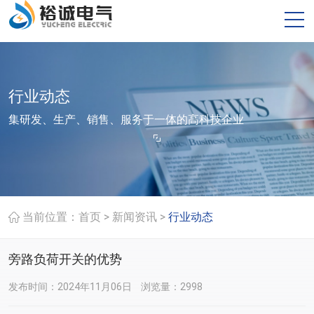
行业动态
集研发、生产、销售、服务于一体的高科技企业
>
>
当前位置：
首页
新闻资讯
行业动态
旁路负荷开关的优势
发布时间：2024年11月06日
浏览量：2998