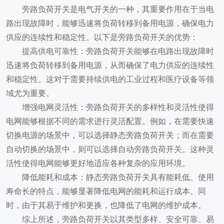
旁路负荷开关是电气开关的一种，其重要作用在于当电
路出现故障时，能够迅速将负荷转移到备用电源，确保电力
供应的连续性和稳定性。以下是旁路负荷开关的优势：
提高供电可靠性：旁路负荷开关能够在电路出现故障时
迅速将负荷转移到备用电源，从而确保了电力供应的连续性
和稳定性。这对于需要持续供电的工业过程和医疗设备等领
域尤为重要。
增强电网灵活性：旁路负荷开关的多样性和灵活性使得
电网能够根据不同的需求进行灵活配置。例如，在需要快速
切换电源的场景中，可以选择静态旁路负荷开关；而在需要
自动切换的场景中，则可以选择自动旁路负荷开关。这种灵
活性使得电网能够更好地适应各种复杂的应用环境。
降低能耗和成本：静态旁路负荷开关具有能耗低、使用
寿命长的特点，能够显著降低电网的能耗和运行成本。同
时，由于其易于维护和更换，也降低了电网的维护成本。
综上所述，旁路负荷开关以其类型多样、安全可靠、易