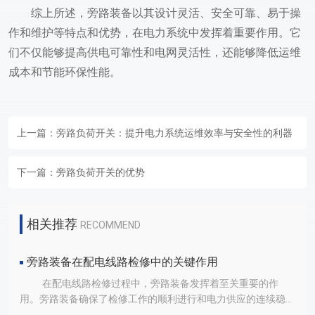
综上所述，旁路装备以其设计灵活、安全可靠、易于操
作和维护等特点和优势，在电力系统中发挥着重要作用。它
们不仅能够提高供电可靠性和电网灵活性，还能够降低运维
成本和节能环保性能。
上一篇：
旁路负荷开关：提升电力系统运维效率与安全性的利器
下一篇：
旁路负荷开关的优势
相关推荐
RECOMMEND
旁路装备在配电线路检修中的关键作用
在配电线路检修过程中，旁路装备发挥着至关重要的作
用。旁路装备确保了检修工作的顺利进行和电力供应的连续稳
定。旁路装备主要包括旁路电缆、旁路开关等关键设备。它们的