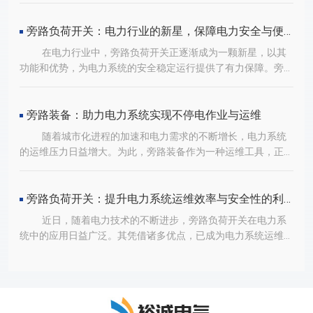
主要功能是在配电线路检修期间，临时替代原有线路，保持电力
供应不中断。具体来说，旁路装备具有以下功能：临时供电：在
旁路负荷开关：电力行业的新星，保障电力安全与便捷
配电线路需要停电检修时，旁路装备可以临时接入系统，为重要
在电力行业中，旁路负荷开关正逐渐成为一颗新星，以其
用户或关键区域提供电力供应。这样可以避免因检修工作而导致
功能和优势，为电力系统的安全稳定运行提供了有力保障。旁路
的停电现象，保障用户的正常用电需求。负荷转移：旁路装备可
负荷开关是一种用于户内或户外的三相开关，具有分闸、合闸两
以将待检修线路的负荷转移到其他线路或设备上，从而减轻待检
种状态，主要用于旁路作业中负荷电流的切换。在电力系统中，
修线路的负荷压力，为检修工作创造有利条件。安全保障：旁路
当需要对某一部分进行检修或维护时，旁路负荷开关便能够发挥
旁路装备：助力电力系统实现不停电作业与运维
装备在设计和使用时充分考虑了安全防护的需求。通过采用先进
重要作用。它可以将待检修部分从系统中隔离出来，同时保持其
随着城市化进程的加速和电力需求的不断增长，电力系统
的绝缘材料和防护技术，可以确保操作人员和电力设备的安全。
他部分的正常运行，从而确保电力系统的连续供电。此外，旁路
的运维压力日益增大。为此，旁路装备作为一种运维工具，正在
同时，旁路装备还具备故障检测和报警功能，能够在发生故障时
负荷开关还具有以下功能：快速切换：旁路负荷开关能够实现负
电力系统中发挥着越来越重要的作用。旁路装备具备灵活组合、
及时发出警报，避免事故的发生。旁路装备在配电线路检修中的
荷电流的快速切换，从而缩短停电时间，减少对用户的影响。这
快速部署的特点。在电力系统中，当需要对某一区域进行停电检
关键作用。将继续加强旁路装备的应用和管理，提高配电线路的
对于保障电力供应的连续性和稳定性具有重要意义。安全防护：
修时，传统方法往往需要大面积停电，对周边用户造成不便。而
旁路负荷开关：提升电力系统运维效率与安全性的利器
可靠性和安全性，为用户提供更加好的电力服务。同时，也将积
旁路负荷开关在设计时充分考虑了安全防护的需求。它采用的灭
旁路装备则可以通过积木组合方式，快速搭建出不同的配电单
极推广旁路装备的使用经验和技术成果，为电力行业的发展做出
近日，随着电力技术的不断进步，旁路负荷开关在电力系
弧技术和绝缘材料，确保在切换过程中不会产生电弧和短路现
元，实现临时供电，从而缩小停电范围，降低对用户的影响。此
贡献。
统中的应用日益广泛。其凭借诸多优点，已成为电力系统运维不
象，从而保护电力设备和操作人员的安全。智能化管理：随着科
外，旁路装备还具备出色的绝缘和灭弧性能。在带电作业过程
可或缺的重要工具。旁路负荷开关具备快速插拔功能，配备地上
技的发展，旁路负荷开关正逐渐实现智能化管理。通过集成传感
中，安全始终是首要考虑的因素。旁路装备采用的主回路结构，
固定器及杆上固定器等附件，使得操作更加便捷、可靠。在电力
器和智能控制模块，可以实时监测开关的状态和负荷情况，为电
确保了作业过程中的安全性和可靠性。综上所述，旁路负荷开关
系统中，当需要对某一设备进行检修或更换时，传统方法往往需
力系统的运行管理提供数据支持。
和旁路装备在电力系统中发挥着重要作用。它们的引入和应用，
要停电进行。而旁路负荷开关的引入，则可以实现带电作业，大
不仅提高了电力系统的运维效率，也确保了电力系统的安全、稳
大提高了运维效率。此外，旁路负荷开关还具备气压显示功能和