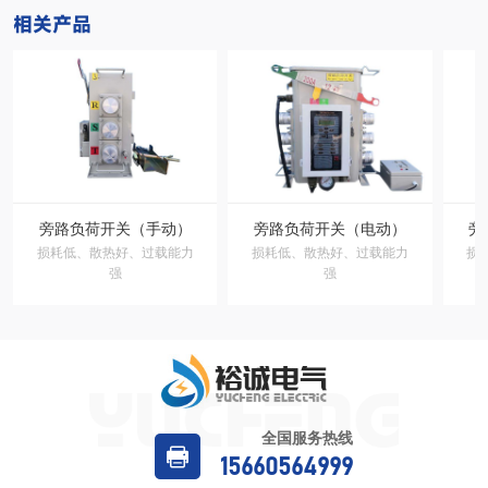
相关产品
旁路负荷开关（手动）
旁路负荷开关（电动）
旁
损耗低、散热好、过载能力
损耗低、散热好、过载能力
损
强
强
全国服务热线
15660564999