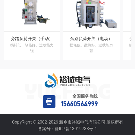
旁路负荷开关（手动）
旁路负荷开关（电动）
旁
损耗低、散热好、过载能力
损耗低、散热好、过载能力
损
强
强
全国服务热线
15660564999
CopyRight © 2002-2026 新乡市裕诚电气有限公司 版权所有
备案号：
豫ICP备13019738号-1